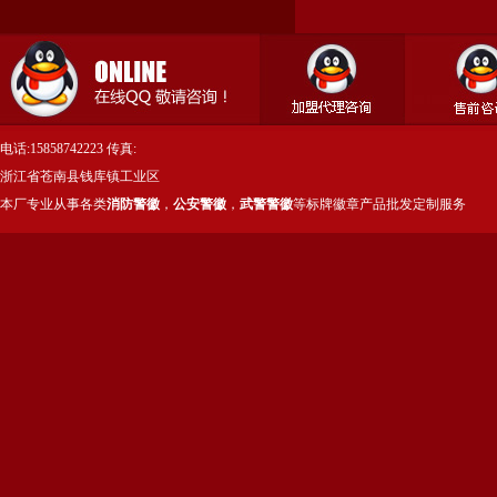
电话:15858742223 传真:
浙江省苍南县钱库镇工业区
本厂专业从事各类
消防警徽
，
公安警徽
，
武警警徽
等标牌徽章产品批发定制服务