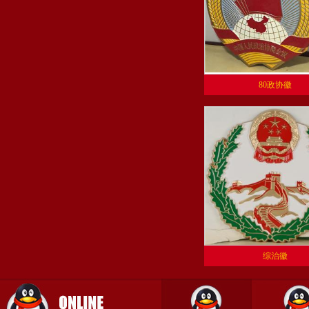
80政协徽
综治徽