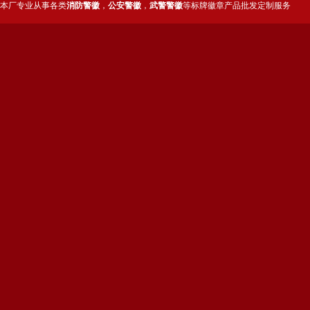
本厂专业从事各类
消防警徽
，
公安警徽
，
武警警徽
等标牌徽章产品批发定制服务