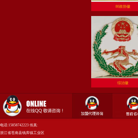
80政协徽
综治徽
电话:15858742223 传真:
浙江省苍南县钱库镇工业区