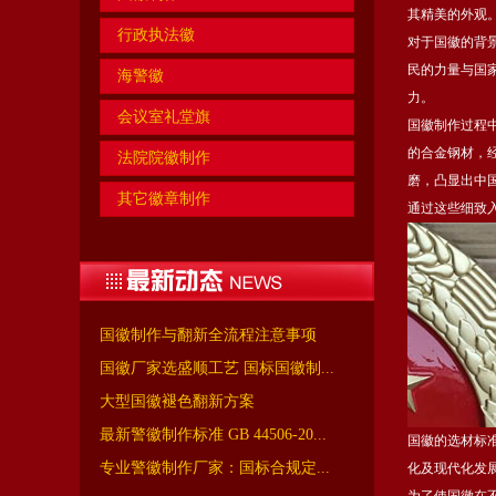
其精美的外观
行政执法徽
对于国徽的背
民的力量与国
海警徽
力。
会议室礼堂旗
国徽制作过程
的合金钢材，
法院院徽制作
磨，凸显出中
其它徽章制作
通过这些细致
国徽制作与翻新全流程注意事项
国徽厂家选盛顺工艺 国标国徽制...
大型国徽褪色翻新方案
最新警徽制作标准 GB 44506-20...
国徽的选材标
专业警徽制作厂家：国标合规定...
化及现代化发