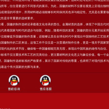
不同场合、不同使用环境下都能保持高质量的视觉效果，选材时还考虑到了环境适应性
场所等，往往需要进行不同形式的展示。为此，国徽的材料不仅要在视觉上呈现出独特
温或潮湿的环境中，所用材料都必须能够长时间保持其色泽与稳定性。尤其是在重要场
化性是非常重要的选材要求。
来看，国徽的制作选材还承载着文化传承的责任。金属材质的选择，体现了中国古代对
也代表着国家与时代的进步与创新。例如，随着科技的发展，国徽的部分元素开始采用
不仅能够提升国徽的制作质量，还能够让其在全球化时代中展现出中国独特的工艺技术
与国徽制作的工匠来说，这项工作不仅仅是一次普通的制作任务，更是一项关乎国家荣
握现代化的技术手段，确保每一件国徽都能完美无瑕，体现出中国民族的雄伟与自信。
作标准不仅注重技术和工艺的完美结合，更注重材料的文化意义与象征价值。每一寸金
望。国徽制作选材标准的严格要求，展示了国家对传统的尊重，也表明了对现代技术与
说着这个伟大国家的光辉与未来。