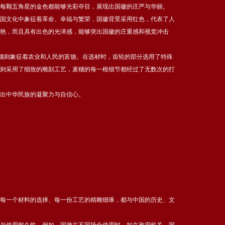
每颗五角星的金色都能够光彩夺目，展现出国徽的庄严与华丽。
国文化中象征着革命、幸福与繁荣，国徽背景采用红色，代表了人
艳，而且具有出色的光泽感，能够突出国徽的庄重感和视觉冲击
麦穗则象征着农业和人民的富饶。在选材时，齿轮的部分选用了特殊
则采用了细致的雕刻工艺，麦穗的每一根细节都经过了无数次的打
出中华民族的凝聚力与自信心。
每一个材料的选择、每一份工艺的精雕细琢，都与中国的历史、文