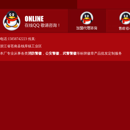
电话:15858742223 传真:
浙江省苍南县钱库镇工业区
本厂专业从事各类
消防警徽
，
公安警徽
，
武警警徽
等标牌徽章产品批发定制服务