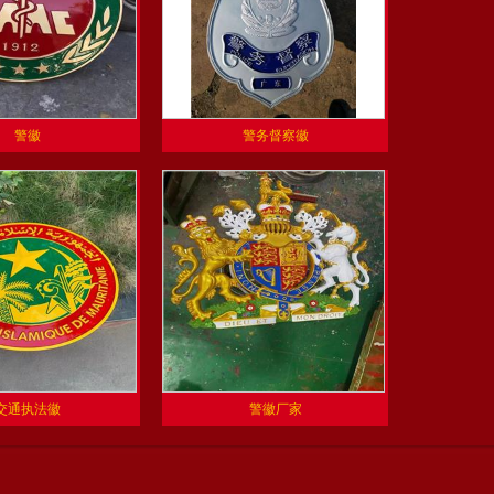
警徽
警务督察徽
交通执法徽
警徽厂家