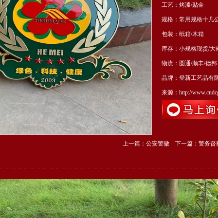
工艺：
烤漆/贴金
规格：
常用规格十几
包装：
纸箱/木箱
库存：
小规格现货/大
物流：
圆通/顺丰/德邦
品牌：
登新工艺品有
来源：
http://www.cndc
上一篇：
公安警徽
下一篇：
警务督