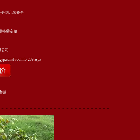
公分到几米齐全
规格需定做
限公司
gyp.com/ProdInfo-289.aspx
察徽