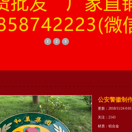
1
2
3
公安警徽制
更新：
2018/11/24 0:01
关注：
2143
材质：
铝合金