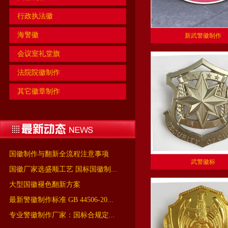
行政执法徽
海警徽
新武警徽制作
会议室礼堂旗
法院院徽制作
其它徽章制作
国徽制作与翻新全流程注意事项
武警徽标
国徽厂家选盛顺工艺 国标国徽制...
大型国徽褪色翻新方案
最新警徽制作标准 GB 44506-20...
专业警徽制作厂家：国标合规定...