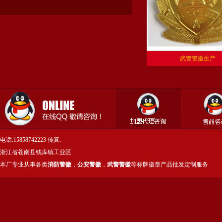
武警警徽生产
电话:15858742223 传真:
浙江省苍南县钱库镇工业区
本厂专业从事各类
消防警徽
，
公安警徽
，
武警警徽
等标牌徽章产品批发定制服务