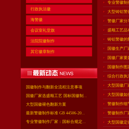
专业警徽制
行政执法徽
大型铸铝警
海警徽
警徽厂家分
盛顺工艺品
会议室礼堂旗
铸铝警徽的
法院院徽制作
国徽生产厂
其它徽章制作
国徽厂家要
国徽制作图
综合行政执
大型国徽厂
国徽制作与翻新全流程注意事项
大型国徽如
国徽厂家选盛顺工艺 国标国徽制...
警徽制作细
大型国徽褪色翻新方案
最新警徽制作标准 GB 44506-20...
警徽制作厂
专业警徽制作厂家：国标合规定...
大型国徽定